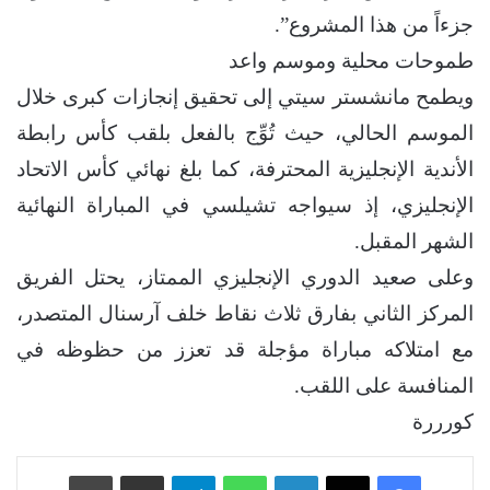
جزءاً من هذا المشروع”.
طموحات محلية وموسم واعد
ويطمح مانشستر سيتي إلى تحقيق إنجازات كبرى خلال
الموسم الحالي، حيث تُوِّج بالفعل بلقب كأس رابطة
الأندية الإنجليزية المحترفة، كما بلغ نهائي كأس الاتحاد
الإنجليزي، إذ سيواجه تشيلسي في المباراة النهائية
الشهر المقبل.
وعلى صعيد الدوري الإنجليزي الممتاز، يحتل الفريق
المركز الثاني بفارق ثلاث نقاط خلف آرسنال المتصدر،
مع امتلاكه مباراة مؤجلة قد تعزز من حظوظه في
المنافسة على اللقب.
كورررة
فيسبوك
‫X
لينكدإن
واتساب
تيلقرام
مشاركة عبر البريد
طباعة