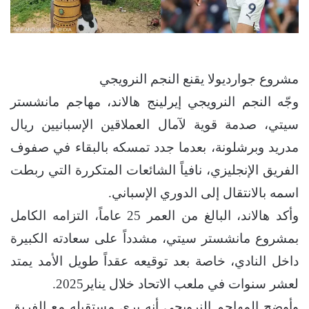
مشروع جوارديولا يقنع النجم النرويجي
وجّه النجم النرويجي إيرلينج هالاند، مهاجم مانشستر
سيتي، صدمة قوية لآمال العملاقين الإسبانيين ريال
مدريد وبرشلونة، بعدما جدد تمسكه بالبقاء في صفوف
الفريق الإنجليزي، نافياً الشائعات المتكررة التي ربطت
اسمه بالانتقال إلى الدوري الإسباني.
وأكد هالاند، البالغ من العمر 25 عاماً، التزامه الكامل
بمشروع مانشستر سيتي، مشدداً على سعادته الكبيرة
داخل النادي، خاصة بعد توقيعه عقداً طويل الأمد يمتد
لعشر سنوات في ملعب الاتحاد خلال يناير2025.
وأوضح المهاجم النرويجي أنه يرى مستقبله مع الفريق