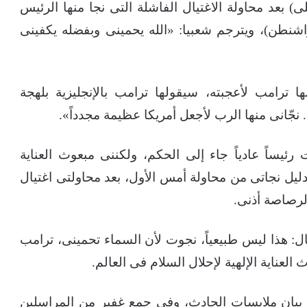
لى) بعد محاولة الاغتيال الفاشلة التى نجا منها الرئيس
اشنطن)، ويترجم شعبيا: «الله يحمينى وبفضله يكفينى
ترامب لأعجبته، سيقولها ترامب بالإنجليزية بلهجة
نجّانى منها الرب لأجعل أمريكا عظيمة مجدداً».
ئيساً عادياً جاء إلى الحكم، ولكننى مبعوث العناية
لدليل نجاتى من محاولة أمس الأول، بعد محاولتى اغتيال
لرصاصة أذنى.
: هذا ليس طبيعياً، نجوت لأن السماء تحمينى، ترامب
 العناية الإلهية لإحلال السلام فى العالم.
ى بيان ملابسات الحادث، وفى جمع غفير من المراسلين