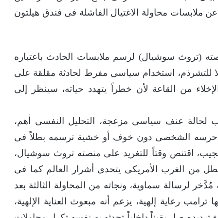
د عن ملابسات محاولة الاغتيال الفاشلة فى فندق هيلتون
صته (تروث سوشيال) لرسم ملابسات الحادث باعتباره
ة لا للتشرذم، استخدام سياسى مفرط لحادثة مقلقة على
إخلاء من القاعة لأن خطراً يتهدد حياته، سينظر إلى
مب لحالة عنف سياسى مزعجة، التحليل النفسى أهم،
ات حرسه الشخصى دون خوف أو خشية ترسمه بطلاً فى
جيب، اقتنص وقتاً للتغريد على منصته تروث سوشيال،
طل من الغرب الأمريكى يتحدى أشرار العالم كما فى
ُدَّخر لرسالة سماوية، ونجاته من المحاولة الثالثة بعد
 ترامب رعاية إلهية، يزعم أنه مبعوث العناية الإلهية،
ترديده صار يقيناً داخلياً تحدثه به نفسه.تكرار محاولات