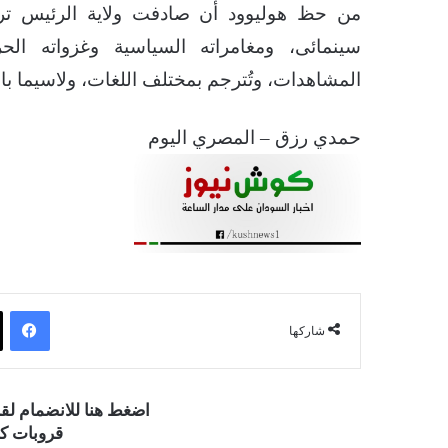
من حظ هوليوود أن صادفت ولاية الرئيس ترام
سينمائى، ومغامراته السياسية وغزواته الحر
المشاهدات، وتُترجم بمختلف اللغات، ولاسيما با
حمدي رزق – المصري اليوم
فيسبوك
شاركها
اضغط هنا للانضمام ل
قروبات كو