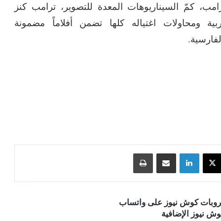
ب، كمّ السيناريوهات المعدة للتصوير، ترامب كنز
بية ومحاولات اغتياله كلها تضمن أفلاماً مضمونة
لفارسية.
‫X
لينكدإن
مشاركة عبر البريد
طباعة
قروبات كوش نيوز على واتساب
ش نيوز الإضافية