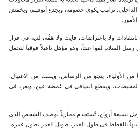
ان الداخلى، ترامب يكوى خصومه، ويجدع أنوفهم، ويخمش
لأمور.
بانتقادات ولا باعتراضات، فايت ولا هَمُّه، لديه فى قرار
سل السلام لقوا عنتاً، وهو مؤهل تأهيلاً فوقياً لتحمل
ن الأولياء، ينجو من الرصاص، ويفلت من الاغتيال،
المحيطات، ويقطع الفيافى فى غمضة عين، ويغرد فى
جل بسبعة أرواح، تُستخدم مجازياً لوصف الشخص الذى
 تشبيهاً بالقطط فى طول العمر، طويل العمر يطول عمره.