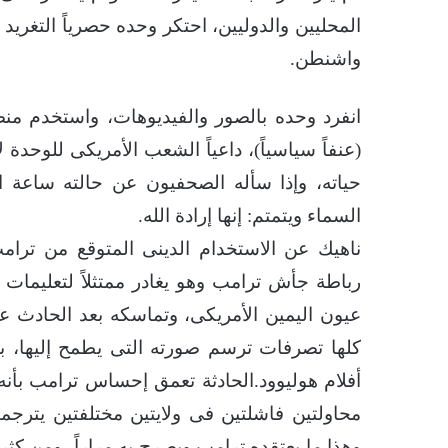
المحليين والدوليين، احتكر وحده حصرياً التغري
واشنطن.
انفرد وحده بالصور والفيديوهات، واستخدم من
(عنفاً سياسياً)، داعياً الشعب الأمريكى للوحد
حياته، وإذا سأله الصحفيون عن حالته ساعة ال
السماء ويتمتم: إنها إرادة الله.
ناهيك عن الاستخدام الدينى المتوقع من ترا
رباطة جأش ترامب وهو يغادر ممتثلاً لتعليم
عيون اليمين الأمريكى، وتماسكه بعد الحادث ع
كلها تصرفات ترسم صورته التى يطمح إليها، ب
أفلام هوليوود.الحادثة تعمق إحساس ترامب بأنه م
محاولتين فاشلتين فى ولايتين مختلفتين يترجمها
وهذا ما يعتقده ترامب ويصرح به مراراً، ومن كثرة 