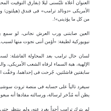
العنوان أعلاه تلبّسنى ليلا (بفارق التوقيت المح
الأمريكى «دونالد ترامب» فى فندق (هيلتون/ و
من كل ما يؤذينى»!.
العين صابتنى ورب العرش نجانى، لو سمع بها 
نيويوركية لطيفة: «أؤمن أننى نجوت منها لسبب.. 
لسان حال ترامب بعد المحاولة الفاشلة: لست ر
الإلهية، هبة السماء لرفاه الشعب الأمريكى، وا
سابقتين فاشلتين، جُرحت فى إحداهما، وحَفَّت ا
سيغرد تالياً على حسابه فى منصة تروث سوشيال
يظن أنه مُدَّخر لرسالة، ورسالته مفادها أنه مبعوث
لم يترك ترامب أحداً يغرد عنه، ولم ينتظر حت