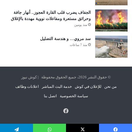
الجفاف يضرب قلب القارة العجوز.. أنهار جافة
وحرائق مستعرة ومفاعلات نووية مهددة بالإغلاق
منذ يومين
سد مروي… و هندسة التضليل
منذ 7 ساعات
© حقوق النشر 2026، جميع الحقوق محفوظة | كوش نيوز
من نحن
للإعلان في كوش
خدمة البث المباشر
اعلانات وظائف
سياسة الخصوصية
اتصل بنا
فيسبوك