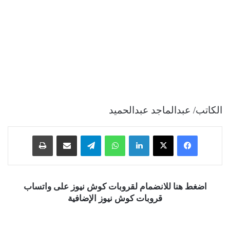
الكاتب/ عبدالماجد عبدالحميد
فيسبوك
‫X
لينكدإن
واتساب
تيلقرام
مشاركة عبر البريد
طباعة
اضغط هنا للانضمام لقروبات كوش نيوز على واتساب
قروبات كوش نيوز الإضافية