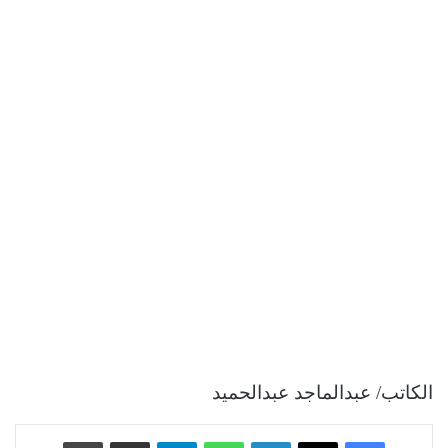
الكاتب/ عبدالماجد عبدالحميد
فيسبوك
‫X
لينكدإن
واتساب
تيلقرام
مشاركة عبر البريد
طباعة