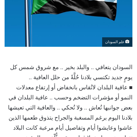
علم السودان
السودان يتعافي .. والبلد بخير .. مع شروق شمس كل
يومٍ جديد تكتسي بلادنا حُلَّةً من حلل العافية ..
■ عافية البلدان لاتُقاس بانخفاض أو إرتفاع معدلات
النمو أو مؤشرات التضخم وحسب .. عافية البلدان في
بعض جوانبها تُعاش .. ولا تُحكي .. والعافية التي تعيشها
بلادنا اليوم برغم المسغبة والجراح يتذوق طعمها الذين
عاشوا وعايشوا أيام وتفاصيل أيام مرعبة كانت البلاد