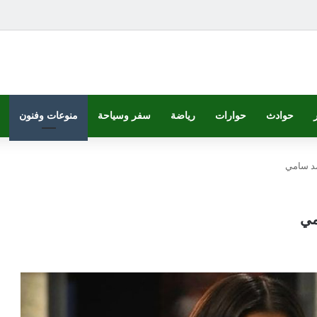
حوادث
حوارات
رياضة
سفر وسياحة
منوعات وفنون
مد سامي
مي