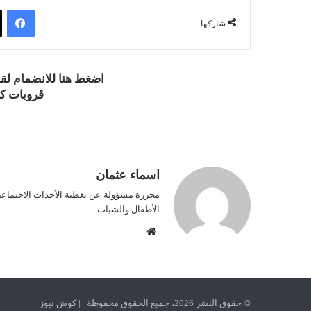
فيسبوك
شاركها
اضغط هنا للانضمام ل
قروبات كو
اسماء عثمان
محررة مسؤولة عن تغطية الأحداث الاجتماعية و
الأطفال والشباب.
موق
ع
الوي
ب
© حقوق النشر 2026، جميع الحقوق محفوظة | كوش نيوز