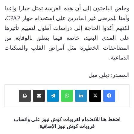
وخلص الباحثون إلى أن هذه الغرسة تمثل خيارا واعدا
وآمنا للمرضى غير القادرين على استخدام جهاز CPAP،
لكنهم أكدوا الحاجة إلى دراسات أطول لتقييم تأثيرها
على المدى البعيد، خاصة فيما يتعلق بالوقاية من
المضاعفات الخطيرة مثل أمراض القلب والسكتات
الدماغية.
المصدر: ديلي ميل
فيسبوك
‫X
لينكدإن
واتساب
تيلقرام
مشاركة عبر البريد
طباعة
اضغط هنا للانضمام لقروبات كوش نيوز على واتساب
قروبات كوش نيوز الإضافية