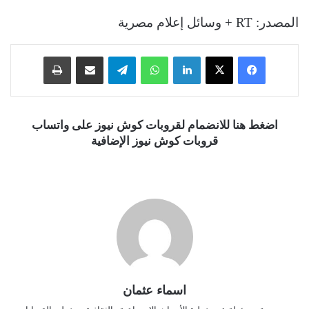
المصدر: RT + وسائل إعلام مصرية
فيسبوك
‫X
لينكدإن
واتساب
تيلقرام
مشاركة عبر البريد
طباعة
اضغط هنا للانضمام لقروبات كوش نيوز على واتساب
قروبات كوش نيوز الإضافية
اسماء عثمان