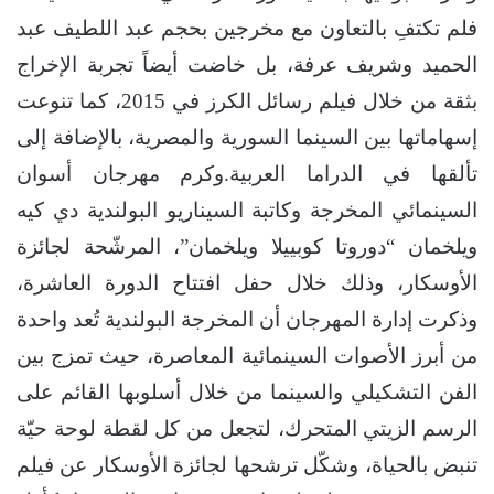
فلم تكتفِ بالتعاون مع مخرجين بحجم عبد اللطيف عبد
الحميد وشريف عرفة، بل خاضت أيضاً تجربة الإخراج
بثقة من خلال فيلم رسائل الكرز في 2015، كما تنوعت
إسهاماتها بين السينما السورية والمصرية، بالإضافة إلى
تألقها في الدراما العربية.وكرم مهرجان أسوان
السينمائي المخرجة وكاتبة السيناريو البولندية دي كيه
ويلخمان “دوروتا كوبييلا ويلخمان”، المرشّحة لجائزة
الأوسكار، وذلك خلال حفل افتتاح الدورة العاشرة،
وذكرت إدارة المهرجان أن المخرجة البولندية تُعد واحدة
من أبرز الأصوات السينمائية المعاصرة، حيث تمزج بين
الفن التشكيلي والسينما من خلال أسلوبها القائم على
الرسم الزيتي المتحرك، لتجعل من كل لقطة لوحة حيّة
تنبض بالحياة، وشكّل ترشحها لجائزة الأوسكار عن فيلم