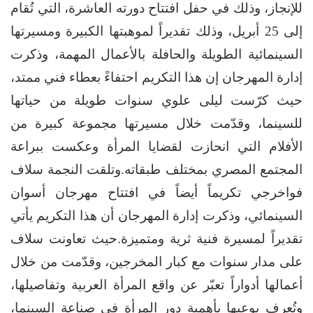
للإنجاز، وذلك في حفل افتتاح دورته العاشرة، التي تُقام
إلى 25 أبريل، وذلك تقديراً لموهبتها الكبيرة ومسيرتها
السينمائية الطويلة والحافلة بالأعمال المهمة، وذكرت
إدارة المهرجان إن هذا التكريم احتفاءً بعطاء فني ممتد،
حيث كرّست ليلى علوي سنوات طويلة من حياتها
للسينما، وقدّمت خلال مسيرتها مجموعة كبيرة من
الأفلام التي انحازت لقضايا المرأة وعكست ببراعة
المجتمع المصري بمختلف طبقاته.وتلقت النجمة سلاف
فواخرجي تكريماً أيضاً في افتتاح مهرجان أسوان
السينمائي، وذكرت إدارة المهرجان أن هذا التكريم يأتي
تقديراً لمسيرة فنية ثرية ومتميزة.حيث تعاونت سلاف
على مدار سنوات مع كبار المخرجين، وقدّمت من خلال
أعمالها أدواراً تعبّر عن واقع المرأة العربية وتفاصيلها،
وتُعرف بوعيها بأهمية دور المرأة في صناعة السينما،