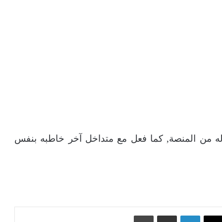
اله من المنصة, كما فعل مع متداخل آخر خاطبه بنفس
‫X
لينكدإن
مشاركة عبر البريد
طباعة