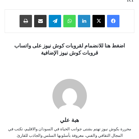
فيسبوك
‫X
لينكدإن
واتساب
تيلقرام
مشاركة عبر البريد
طباعة
اضغط هنا للانضمام لقروبات كوش نيوز على واتساب
قروبات كوش نيوز الإضافية
هبة علي
محررة بكوش نيوز تهتم بشتى جوانب الحياة في السودان والاقليم، تكتب في
المجال الثقافي والفني، معروفة بأسلوبها السلس والجاذب للقارئ.