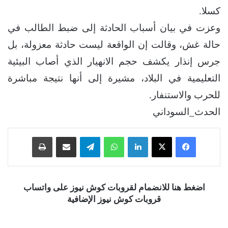
كسلا.
وعزت في بيان أسباب الحادثة إلى ضبط الطالب في
حالة غش، وقالت إن الواقعة ليست حادثة معزولة، بل
جرس إنذار يكشف حجم الانهيار الذي أصاب البيئية
التعليمية في البلاد، مشيرة إلى أنها نتيجة مباشرة
للحرب والاستنفار.
الحدث_السوداني
فيسبوك
‫X
لينكدإن
واتساب
تيلقرام
مشاركة عبر البريد
طباعة
اضغط هنا للانضمام لقروبات كوش نيوز على واتساب
قروبات كوش نيوز الإضافية