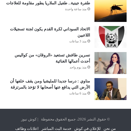
طفرة جينية.. طفيل الملاريا يطور مقاومة للعلاجات
منذ ساعة واحدة
الاتحاد السوداني لكرة القدم يكون لجنة تسجيلات
اللاعبين
منذ 3 ساعات
نسرين طافش تستعيد «الروقان» من كواليس
أحدث أعمالها الغنائية
منذ يوم واحد
مناوي : درسا جديدا للمليشيا ومن يقف خلفها أن
الأرض التي يدافع عنها أصحابها لا تؤخذ بالمرتزقة
منذ 6 ساعات
© حقوق النشر 2026، جميع الحقوق محفوظة | كوش نيوز
من نحن
للإعلان في كوش
خدمة البث المباشر
اعلانات وظائف