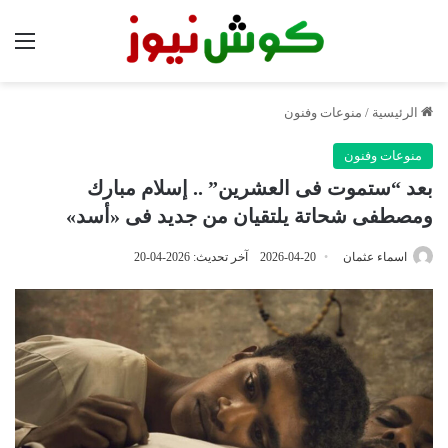
الق
الرئيسية
/
منوعات وفنون
منوعات وفنون
بعد “ستموت فى العشرين” .. إسلام مبارك
ومصطفى شحاتة يلتقيان من جديد فى «أسد»
اسماء عثمان
2026-04-20
آخر تحديث: 2026-04-20