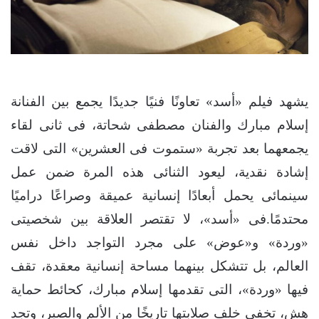
يشهد فيلم «أسد» تعاونًا فنيًا جديدًا يجمع بين الفنانة
إسلام مبارك والفنان مصطفى شحاتة، فى ثانى لقاء
يجمعهما بعد تجربة «ستموت فى العشرين» التى لاقت
إشادة نقدية، ليعود الثنائى هذه المرة ضمن عمل
سينمائى يحمل أبعادًا إنسانية عميقة وصراعًا دراميًا
محتدمًا.فى «أسد»، لا تقتصر العلاقة بين شخصيتى
«وردة» و«عوض» على مجرد التواجد داخل نفس
العالم، بل تتشكل بينهما مساحة إنسانية معقدة، تقف
فيها «وردة»، التى تقدمها إسلام مبارك، كحائط حماية
هش، تخفى خلف صلابتها تاريخًا من الألم والصبر، وتجد