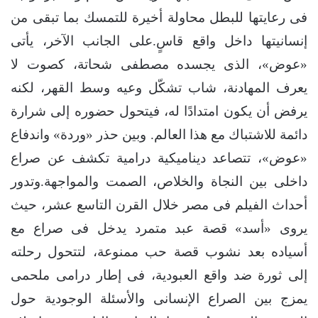
فى رعايتها للبطل محاولة أخيرة للتمسك بما تبقى من
إنسانيتها داخل واقع قاسٍ.على الجانب الآخر، يأتى
«عوض»، الذى يجسده مصطفى شحاتة، كصوت لا
يعرف المهادنة، شاب تشكّل وعيه وسط القهر، لكنه
يرفض أن يكون امتدادًا له، فيتحول حضوره إلى شرارة
دائمة للاشتباك مع هذا العالم. وبين حذر «وردة» واندفاع
«عوض»، تتصاعد ديناميكية درامية تكشف عن صراع
داخلى بين النجاة والخلاص، الصمت والمواجهة.وتدور
أحداث الفيلم فى مصر خلال القرن التاسع عشر، حيث
يروى «أسد» قصة عبد متمرد يدخل فى صراع مع
أسياده بعد نشوب قصة حب ممنوعة، لتتحول رحلته
إلى ثورة ضد واقع العبودية، فى إطار درامى ملحمى
يمزج بين الصراع الإنسانى والأسئلة الوجودية حول