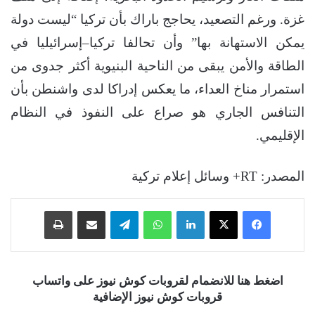
غزة. ورغم التصعيد، يحاجج باراك بأن تركيا “ليست دولة
يمكن الاستهانة بها” وأن تحالفا تركيا–إسرائيليا في
الطاقة والأمن يبقى من الناحية البنيوية أكثر جدوى من
استمرار مناخ العداء، ما يعكس إدراكا لدى واشنطن بأن
التنافس الجاري هو صراع على النفوذ في النظام
الإقليمي.
المصدر: RT+ وسائل إعلام تركية
فيسبوك
‫X
لينكدإن
واتساب
تيلقرام
مشاركة عبر البريد
طباعة
اضغط هنا للانضمام لقروبات كوش نيوز على واتساب
قروبات كوش نيوز الإضافية