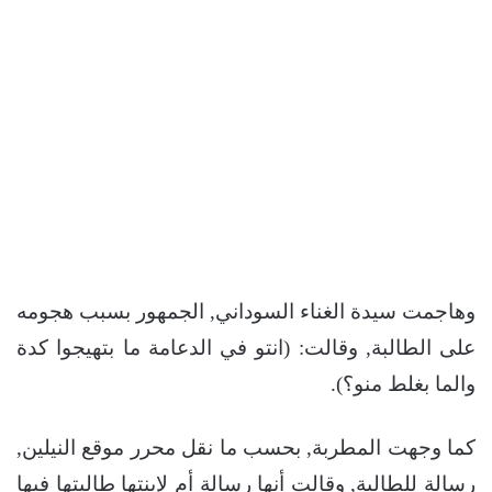
وهاجمت سيدة الغناء السوداني, الجمهور بسبب هجومه
على الطالبة, وقالت: (انتو في الدعامة ما بتهيجوا كدة
والما بغلط منو؟).
كما وجهت المطربة, بحسب ما نقل محرر موقع النيلين,
رسالة للطالبة, وقالت أنها رسالة أم لإبنتها طالبتها فيها