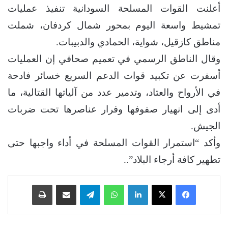
أعلنت القوات المسلحة السودانية تنفيذ عمليات
تمشيط واسعة اليوم بمحور شمال كردفان، شملت
مناطق كازقيل، شواية، الحمادي والدبيبات.
وقال الناطق الرسمي في تعميم صحافي إن العمليات
أسفرت عن تكبيد قوات الدعم السريع خسائر فادحة
في الأرواح والعتاد، وتدمير عدد من آلياتها القتالية، ما
أدى إلى انهيار صفوفها وفرار عناصرها تحت ضربات
الجيش.
وأكد “استمرار القوات المسلحة في أداء واجبها حتى
تطهير كافة أرجاء البلاد”..
فيسبوك
‫X
لينكدإن
واتساب
تيلقرام
مشاركة عبر البريد
طباعة