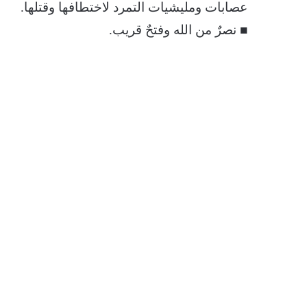
عصابات ومليشيات التمرد لاختطافها وقتلها.
■ نصرٌ من الله وفتحٌ قريب.