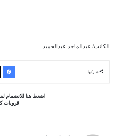
الكاتب/ عبدالماجد عبدالحميد
فيسبوك
شاركها
اضغط هنا للانضمام ل
قروبات كو