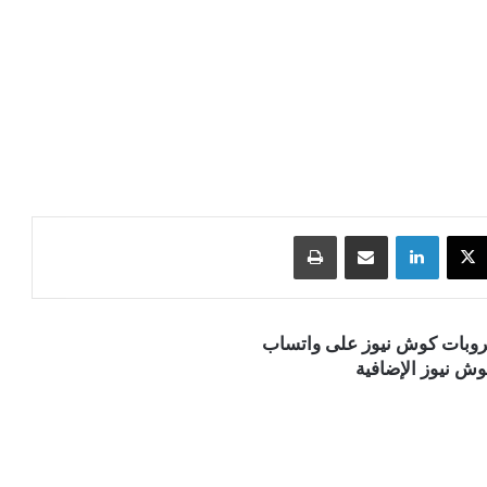
‫X
لينكدإن
مشاركة عبر البريد
طباعة
قروبات كوش نيوز على واتساب
ش نيوز الإضافية