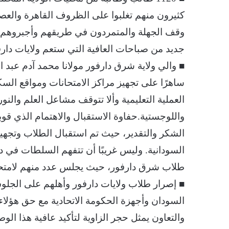
كثيرون منهم تغلبوا على الظروف القاهرة والعص
وقف الجهلة والمتمردون في طريقهم وأجبروهم عل
جديد من صباحات العافية التي ستعم ولايات دارفور
■ والي ولاية شرق دارفور مولانا محمد آدم عبد 
ساهرًا على تجهيز مراكز الامتحانات ومواقع السك
العملية التعليمية وألا تتوقف مشاعل العلم والنو
واللوجستية.حفاوة الاستقبال والاهتمام الذي قوب
الشكر والتقدير، حيث تم استقبال الطلاب وتجهيز 
السودانية. وليس غريبًا أن تتفهم السلطات في 
طلاب شرق دارفور، حيث يجلس عدد منهم لامتحا
■ إصرار طلاب ولايات دارفور وأهلهم على الجلوس
السودان وأجهزة الحكومة الاتحادية مع حق هؤلا
والتعاون يمثل حجر الزاوية لتأكيد عافية هذا ا