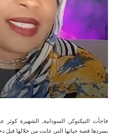
فاجأت التيكتوكر, السودانية, الشهيرة كوثر عب
بسردها قصة حياتها التي عانت من خلالها قبل دخ