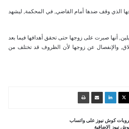
ها الذي وقف ضدها أمام القاضي, في المحكمة, ليشهد
ين, أنها صبرت على زوجها حتى تحقق أهدافها فيما بعد
طلاق, والإنفصال عن زوجها لأن الظروف قد تختلف من
‫X
لينكدإن
مشاركة عبر البريد
طباعة
قروبات كوش نيوز على واتساب
ش نيوز الإضافية