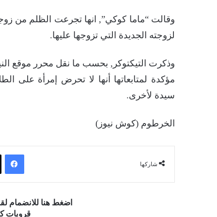
وقالت “ماما كوكي”, انها تجرعت الظلم من زوج
لزوجته الجديدة التي تزوجها عليها.
وذكرت التيكتوكر, بحسب ما نقل محرر موقع النيل
مؤكدة لمتابعاتها أنها لا تحرض إمرأة على ال
سيدة لأخرى.
الخرطوم (كوش نيوز)
فيسبوك
شاركها
اضغط هنا للانضمام ل
قروبات كو