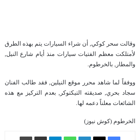
وقالت سحر كوكي, أن شراء السيارات يتم بهذه الطرق
لأمتلكت معظم الفتيات سيارات منذ أيام شارع النيل,
والمطار, بالخرطوم.
ووفقاً لما شاهد محرر موقع النيلين, فقد طالب الفنان
سجاد بحري, صديقته التيكتوكر, بعدم التركيز مع هذه
الشائعات معلناً دعمه لها.
الخرطوم (كوش نيوز)
فيسبوك
‫X
لينكدإن
واتساب
تيلقرام
مشاركة عبر البريد
طباعة