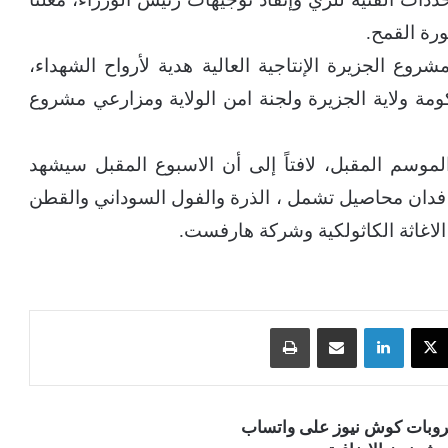
ورة القمح.
 الجزيرة الإنتاجية العالية هدية لأرواح الشهداء،
مة ولاية الجزيرة ولجنة امن الولاية ومزارعي مشروع
600 ألف فدان قمح الموسم المقبل، لافتاً إلى أن الاسبوع المقبل سيشهد
تدشين العروة الصيفية لزراعة 500 ألف فدان محاصيل تشمل ، الذرة والفول السوداني والقطن
الاغاثة الكاثولكية وشركة هارفست.
‫X
لينكدإن
مشاركة عبر البريد
طباعة
قروبات كوش نيوز على واتساب