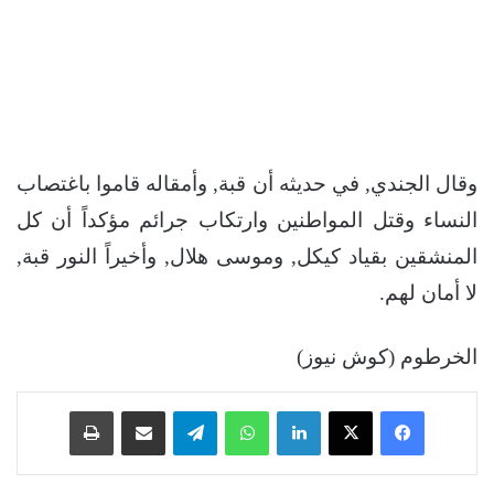
وقال الجندي, في حديثه أن قبة, وأمقاله قاموا باغتصاب
النساء وقتل المواطنين وارتكاب جرائم مؤكداً أن كل
المنشقين بقياد كيكل, وموسى هلال, وأخيراً النور قبة,
لا أمان لهم.
الخرطوم (كوش نيوز)
فيسبوك
‫X
لينكدإن
واتساب
تيلقرام
مشاركة عبر البريد
طباعة