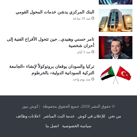
البنك المركزي يدشن خدمات المحول القومي
منذ 18 ساعة
تامر حسني وهنيدي.. حين تتحول الأفراح الفنية إلى
أحزان شخصية
منذ 3 أيام
تركيا والسودان يوقعان بروتوكولاً لإنشاء «الجامعة
التركية السودانية الدولية» بالخرطوم
منذ يوم واحد
© حقوق النشر 2026، جميع الحقوق محفوظة | كوش نيوز
من نحن
للإعلان في كوش
خدمة البث المباشر
اعلانات وظائف
سياسة الخصوصية
اتصل بنا