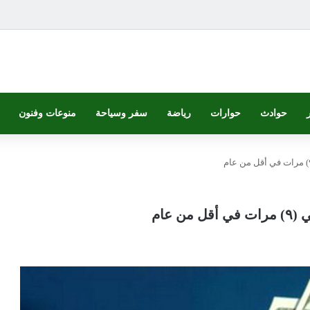
حوادث
حوارات
رياضة
سفر وسياحة
منوعات وفنون
 عام