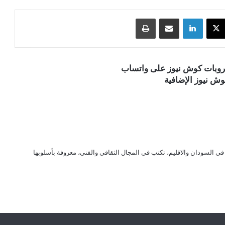
‫X
لينكدإن
مشاركة عبر البريد
طباعة
قروبات كوش نيوز على واتساب
ش نيوز الإضافية
ي السودان والاقليم، تكتب في المجال الثقافي والفني، معروفة بأسلوبها