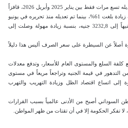
ولفت رئيس الغرفة، أن الدولار الجمركي تم تعديله تسع مرات فقط بين يناير 2025 وأبريل 2026، قافزاً
من ألفين جنيه سوداني إلى 3232,8 جنيه بنسبة زيادة بلغت 61%، بينما تم تعديله منذ تحريره في يونيو
2021 وحتى اليوم تسع عشرة مرة، من 28 جنيهاً إلى 3232,8 جنيه، بنسبة زيادة مهولة وصلت إلى
زة أصلاً عن السيطرة على سعر الصرف أليس هذا دليلاً
ع كلفة السلع والمستوى العام للأسعار، وتدفع معدلات
من التدهور في قيمة الجنيه وتراجعاً مريعاً في مستوى
 إلى اتساع اقتصاد الظل وزيادة التهريب والتهرب
ن السوداني أصبح من الأدنى عالمياً بسبب القرارات
، لا تفكر الحكومة إلا في أن تقتات من ظهر المواطن.