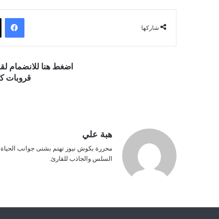
فيسبوك
شاركها
اضغط هنا للانضمام ل
قروبات كو
هبة علي
محررة بكوش نيوز تهتم بشتى جوانب الحياة ف
السلس والجاذب للقارئ.