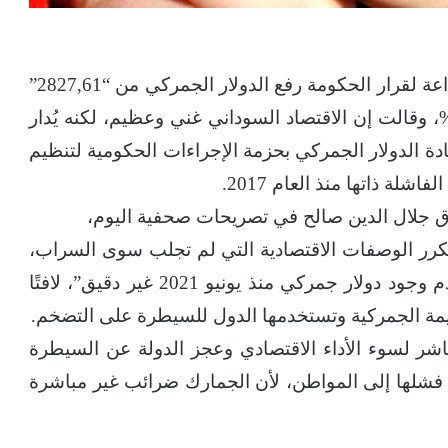
وجهت الغرفة القومية للمستوردين، انتقادات لاذاعة لقرار الحكومة رفع الدولار الجمركي من “2827,61”
يها إلى “3232,8” جنيه بنسبة زيادة بلغت 14%، وقالت إن الاقتصاد السوداني غني وعظيم، لكنه يُدار
ة الدولار الجمركي بحزمة الإجراءات الحكومية لتنظيم
اشلة ذاتها منذ العام 2017.
ق جلال الدين صالح في تصريحات صحفية اليوم،
كرر الوصفات الاقتصادية التي لم تجلب سوى السراب،
وشدد بأن حديث وزير المالية المتكرر “حول عدم وجود دولار جمركي منذ يونيو 2021 غير دقيق”، لافتًا
قيمة الجمركية وتستخدمها الدول للسيطرة على التضخم.
اشر لسوء الأداء الاقتصادي وعجز الدولة عن السيطرة
شلها إلى المواطن، لأن الجمارك ضرائب غير مباشرة