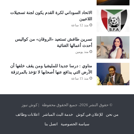
الاتحاد السوداني لكرة القدم يكون لجنة تسجيلات
اللاعبين
منذ 12 ساعة
نسرين طافش تستعيد «الروقان» من كواليس
أحدث أعمالها الغنائية
منذ يومين
مناوي : درسا جديدا للمليشيا ومن يقف خلفها أن
الأرض التي يدافع عنها أصحابها لا تؤخذ بالمرتزقة
منذ 15 ساعة
© حقوق النشر 2026، جميع الحقوق محفوظة | كوش نيوز
من نحن
للإعلان في كوش
خدمة البث المباشر
اعلانات وظائف
سياسة الخصوصية
اتصل بنا