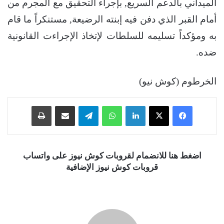
الميداني بالدعم السريع, بإجراء التحقيق مع المجرم من
أمام القبر الذي دفن فيه إبنته الرضيعة, مستنكراً ما قام
به ومؤكداً تسليمه للسلطات لإتخاذ الإجراءت القانونية
ضده.
الخرطوم (كوش نيو)
فيسبوك
‫X
لينكدإن
واتساب
تيلقرام
مشاركة عبر البريد
طباعة
اضغط هنا للانضمام لقروبات كوش نيوز على واتساب
قروبات كوش نيوز الإضافية