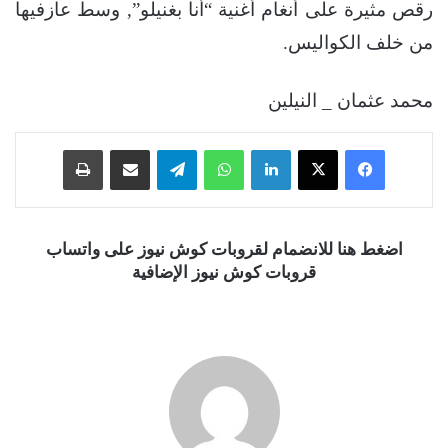
رقص مثيرة على أنغام أغنية “أنا بغنيلو”, وسط عازفيها
من خلف الكواليس.
محمد عثمان _ النيلين
فيسبوك
‫X
لينكدإن
واتساب
تيلقرام
مشاركة عبر البريد
طباعة
اضغط هنا للانضمام لقروبات كوش نيوز على واتساب
قروبات كوش نيوز الإضافية