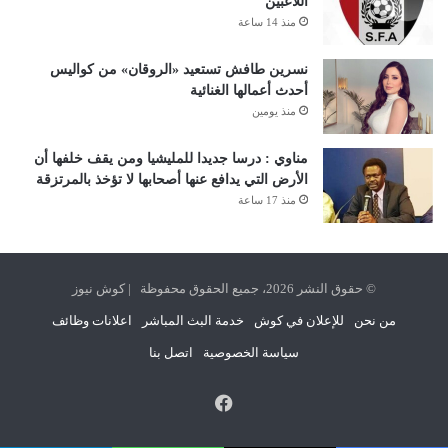
اللاعبين
منذ 14 ساعة
نسرين طافش تستعيد «الروقان» من كواليس
أحدث أعمالها الغنائية
منذ يومين
مناوي : درسا جديدا للمليشيا ومن يقف خلفها أن
الأرض التي يدافع عنها أصحابها لا تؤخذ بالمرتزقة
منذ 17 ساعة
© حقوق النشر 2026، جميع الحقوق محفوظة | كوش نيوز
من نحن
للإعلان في كوش
خدمة البث المباشر
اعلانات وظائف
سياسة الخصوصية
اتصل بنا
فيسبوك