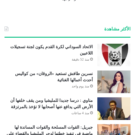
الأكثر مشاهدة
الاتحاد السوداني لكرة القدم يكون لجنة تسجيلات
اللاعبين
منذ 52 دقيقة
نسرين طافش تستعيد «الروقان» من كواليس
أحدث أعمالها الغنائية
منذ يوم واحد
مناوي : درسا جديدا للمليشيا ومن يقف خلفها أن
الأرض التي يدافع عنها أصحابها لا تؤخذ بالمرتزقة
منذ 4 ساعات
جبريل: القوات المسلحة والقوات المساندة لها
ماضية في تنفيذ خطتها لدحر المليشيا والقضاء على