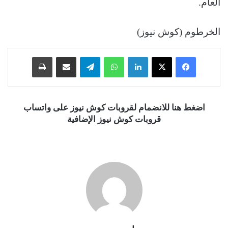
العام.
الخرطوم (كوش نيوز)
فيسبوك
‫X
لينكدإن
واتساب
تيلقرام
مشاركة عبر البريد
طباعة
اضغط هنا للانضمام لقروبات كوش نيوز على واتساب
قروبات كوش نيوز الإضافية