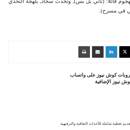
جوم قائلاً: (تاني بل بس), وتحدث سجاد, بلهجة التحدي
يني في مسرح).
‫X
لينكدإن
مشاركة عبر البريد
طباعة
قروبات كوش نيوز على واتساب
ش نيوز الإضافية
قديم تغطية شاملة للأحداث الثقافية والترفيهية.