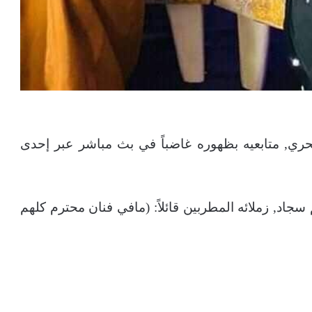
حري, متابعيه بظهوره غاضباً في بث مباشر عبر إحدى
اد, زملائه المطربين قائلاً: (مافي فنان محترم كلهم