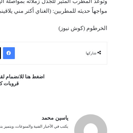
وتوعد المطرب المثير للجدل زملائه بمواصلة اله
مواجهاً حديثه للمطربين: (الغناي أكتر مني يلاق
الخرطوم (كوش نيوز)
فيسبوك
شاركها
اضغط هنا للانضمام ل
قروبات كو
ياسين محمد
يكتب في الأخبار الفنية والمنوعات، ويتميز بت