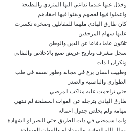
وخذل عنها عندما تداعي اليها المتردي والنطيحة
واعملوا فيها لغطهم ونفثوا فيها احقادهم
كان طارق الهادي ملهما للمقاتلين وصخرة تكسرت
عليها سهام المرجفين
ثلاثون عاما دفاعا عن الدين والوطن
سجل مشرف وتاريخ عريض صنع بالاخلاص والتفاني
ونكران الذات
وطبيب انسان برع في مجاله وطور نفسه في طب
الطواري والباطنية والصدر
حتي تزاحمت عليه مناكب المرضي
طارق الهادي بترجله عن القوات المسلحة لم تنتهي
مهامه ولم يخلص جدول اعماله
وانما سيمضي في ذات الطريق حتي النصر او الشهادة
نسال الله التوفيق والسداد له وللقوات المسلحة