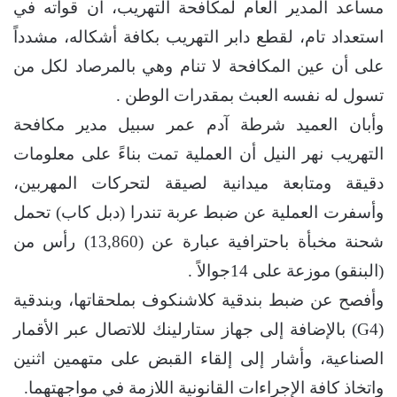
مساعد المدير العام لمكافحة التهريب، أن قواته في
استعداد تام، لقطع دابر التهريب بكافة أشكاله، مشدداً
على أن عين المكافحة لا تنام وهي بالمرصاد لكل من
تسول له نفسه العبث بمقدرات الوطن .
​وأبان ​العميد شرطة آدم عمر سبيل مدير مكافحة
التهريب نهر النيل أن العملية تمت بناءً على معلومات
دقيقة ومتابعة ميدانية لصيقة لتحركات المهربين،
وأسفرت العملية عن ضبط عربة تندرا (دبل كاب) تحمل
شحنة مخبأة باحترافية عبارة عن (13,860) رأس من
(البنقو) موزعة على 14جوالاً .
​وأفصح عن ضبط بندقية كلاشنكوف بملحقاتها، وبندقية
(G4) بالإضافة إلى جهاز ستارلينك للاتصال عبر الأقمار
الصناعية، ​وأشار إلى إلقاء القبض على متهمين اثنين
واتخاذ كافة الإجراءات القانونية اللازمة في مواجهتهما.