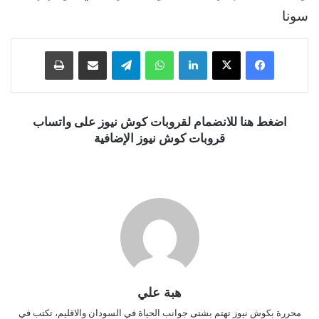
سونا
فيسبوك
‫X
لينكدإن
واتساب
تيلقرام
مشاركة عبر البريد
طباعة
اضغط هنا للانضمام لقروبات كوش نيوز على واتساب
قروبات كوش نيوز الإضافية
هبة علي
محررة بكوش نيوز تهتم بشتى جوانب الحياة في السودان والاقليم، تكتب في