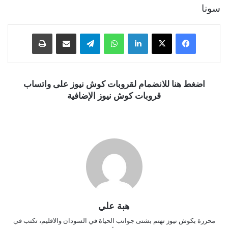
سونا
فيسبوك
‫X
لينكدإن
واتساب
تيلقرام
مشاركة عبر البريد
طباعة
اضغط هنا للانضمام لقروبات كوش نيوز على واتساب
قروبات كوش نيوز الإضافية
هبة علي
محررة بكوش نيوز تهتم بشتى جوانب الحياة في السودان والاقليم، تكتب في