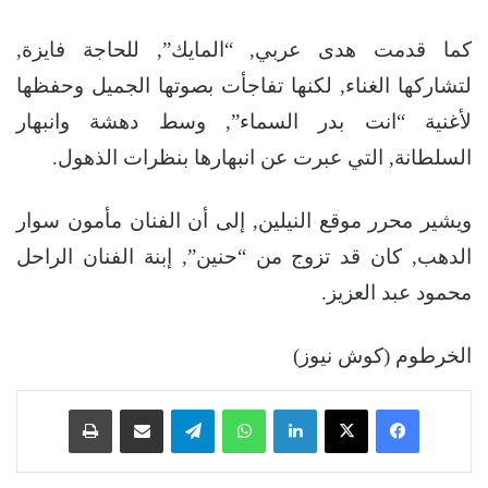
كما قدمت هدى عربي, “المايك”, للحاجة فايزة,
لتشاركها الغناء, لكنها تفاجأت بصوتها الجميل وحفظها
لأغنية “انت بدر السماء”, وسط دهشة وانبهار
السلطانة, التي عبرت عن انبهارها بنظرات الذهول.
ويشير محرر موقع النيلين, إلى أن الفنان مأمون سوار
الدهب, كان قد تزوج من “حنين”, إبنة الفنان الراحل
محمود عبد العزيز.
الخرطوم (كوش نيوز)
فيسبوك
‫X
لينكدإن
واتساب
تيلقرام
مشاركة عبر البريد
طباعة