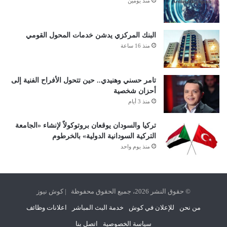
منذ يومين
البنك المركزي يدشن خدمات المحول القومي
منذ 16 ساعة
تامر حسني وهنيدي.. حين تتحول الأفراح الفنية إلى
أحزان شخصية
منذ 3 أيام
تركيا والسودان يوقعان بروتوكولاً لإنشاء «الجامعة
التركية السودانية الدولية» بالخرطوم
منذ يوم واحد
© حقوق النشر 2026، جميع الحقوق محفوظة | كوش نيوز
من نحن
للإعلان في كوش
خدمة البث المباشر
اعلانات وظائف
سياسة الخصوصية
اتصل بنا