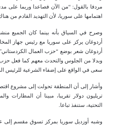
مردفا بالقول: “من الآن فصاعدا وربما على مدى
اهتمامها على سوريا، لأن التهديد القادم من هناك
وصرح في السياق بأنه بينما كان الجميع منشغل
أردوغان شعر بوضع “حزب العمال الكردستاني” ا
وبدلا من الجلوس والتحدث معهم كما فعل حزب ا
سعى في الواقع على إضفاء الشرعية للرئيس الس
وأشار إلى أن المنطقة تحولت إلى مشروع اقتصا
تريليون دولار تقريبا، مبينا أن المطارات وا
التحتية، ستنفذ تباعا.
وشبه أوزديل سوريا بمركز تسوق مقسم إلى عدة