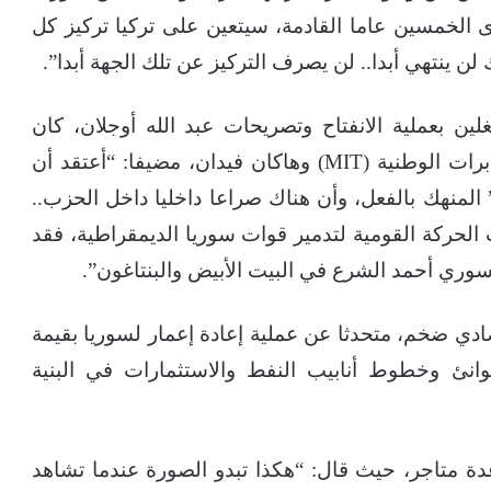
 الخمسين عاما القادمة، سيتعين على تركيا تركيز كل
 لن ينتهي أبدا.. لن يصرف التركيز عن تلك الجهة أبدا”.
ين بعملية الانفتاح وتصريحات عبد الله أوجلان، كان
أردوغان يركز على سوريا مع رئيس جهاز المخابرات الوطنية (MIT) وهاكان فيدان، مضيفا: “أعتقد أن
لمنهك بالفعل، وأن هناك صراعا داخليا داخل الحزب..
لحركة القومية لتدمير قوات سوريا الديمقراطية، فقد
وري أحمد الشرع في البيت الأبيض والبنتاغون”.
دي ضخم، متحدثا عن عملية إعادة إعمار لسوريا بقيمة
لموانئ وخطوط أنابيب النفط والاستثمارات في البنية
 متاجر، حيث قال: “هكذا تبدو الصورة عندما تشاهد