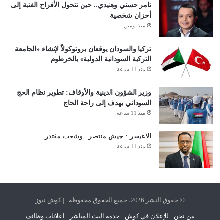
تامر حسني وهنيدي.. حين تتحول الأفراح الفنية إلى
أحزان شخصية
منذ يومين
تركيا والسودان يوقعان بروتوكولاً لإنشاء «الجامعة
التركية السودانية الدولية» بالخرطوم
منذ 11 ساعة
وزير الشؤون الدينية والأوقاف: تطوير نظام الحج
السوداني يهدف إلى راحة الحاج
منذ 11 ساعة
الاعيسر : جيش منتصر.. وشعب مقتدر
منذ 11 ساعة
© حقوق النشر 2026، جميع الحقوق محفوظة | كوش نيوز
من نحن
للإعلان في كوش
خدمة البث المباشر
اعلانات وظائف