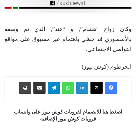
وكان زواج “هشام”, و “هند”, الذي تم وصفه
بالأسطوري قد حظي باهتمام غير مسبوق على مواقع
التواصل الاجتماعي.
الخرطوم (كوش نيوز)
فيسبوك
‫X
لينكدإن
واتساب
تيلقرام
مشاركة عبر البريد
طباعة
اضغط هنا للانضمام لقروبات كوش نيوز على واتساب
قروبات كوش نيوز الإضافية