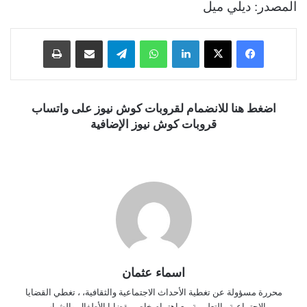
المصدر: ديلي ميل
فيسبوك
‫X
لينكدإن
واتساب
تيلقرام
مشاركة عبر البريد
طباعة
اضغط هنا للانضمام لقروبات كوش نيوز على واتساب
قروبات كوش نيوز الإضافية
اسماء عثمان
محررة مسؤولة عن تغطية الأحداث الاجتماعية والثقافية، ، تغطي القضايا
الاجتماعية والتعليمية مع اهتمام خاص بقضايا الأطفال والشباب.