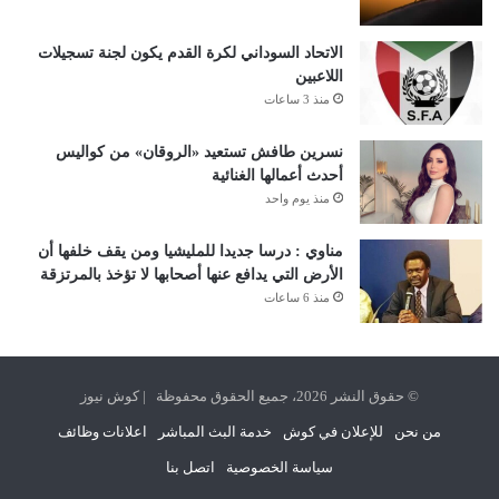
الاتحاد السوداني لكرة القدم يكون لجنة تسجيلات
اللاعبين
منذ 3 ساعات
نسرين طافش تستعيد «الروقان» من كواليس
أحدث أعمالها الغنائية
منذ يوم واحد
مناوي : درسا جديدا للمليشيا ومن يقف خلفها أن
الأرض التي يدافع عنها أصحابها لا تؤخذ بالمرتزقة
منذ 6 ساعات
© حقوق النشر 2026، جميع الحقوق محفوظة | كوش نيوز
من نحن
للإعلان في كوش
خدمة البث المباشر
اعلانات وظائف
سياسة الخصوصية
اتصل بنا