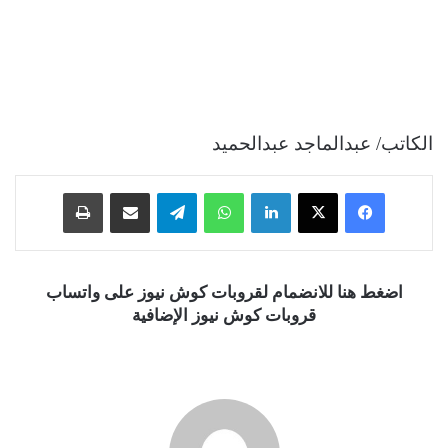
الكاتب/ عبدالماجد عبدالحميد
فيسبوك
‫X
لينكدإن
واتساب
تيلقرام
مشاركة عبر البريد
طباعة
اضغط هنا للانضمام لقروبات كوش نيوز على واتساب
قروبات كوش نيوز الإضافية