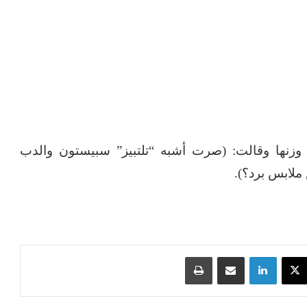
وزنها وقالت: (صرت أشبه “تلتبيز” سبيستون والدب
ملابس برد؟).
‫X
لينكدإن
مشاركة عبر البريد
طباعة