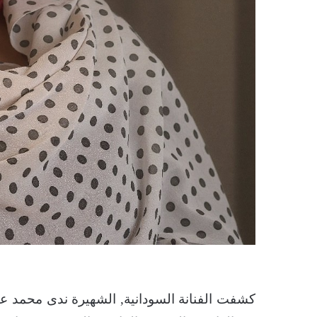
كشفت الفنانة السودانية, الشهيرة ندى محمد عث