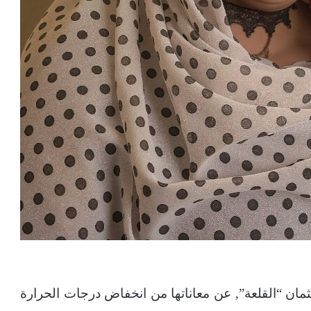
مان “القلعة”, عن معاناتها من انخفاض درجات الحرارة