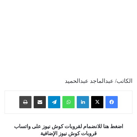
الكاتب/ عبدالماجد عبدالحميد
فيسبوك
‫X
لينكدإن
واتساب
تيلقرام
مشاركة عبر البريد
طباعة
اضغط هنا للانضمام لقروبات كوش نيوز على واتساب
قروبات كوش نيوز الإضافية