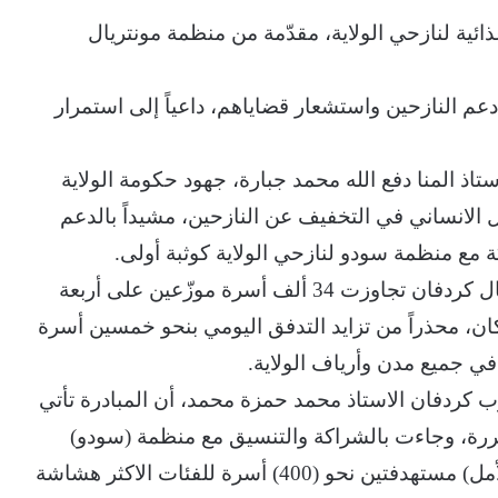
 تدشينه السبت توزيع (400) سلة غذائية لنازحي الولاية، مقدّمة من منظمة مونتريال
عم النازحين واستشعار قضاياهم، داعياً إلى استمرار
ستاذ المنا دفع الله محمد جبارة، جهود حكومة الولاية
ل الانساني في التخفيف عن النازحين، مشيداً بالدعم
 مع منظمة سودو لنازحي الولاية كوثبة أولى.
واشار المفوّض إلى أن أعداد نازحي الولاية بشمال كردفان تجاوزت 34 ألف أسرة موزّعين على أربعة
ن، محذراً من تزايد التدفق اليومي بنحو خمسين أسرة
ي جميع مدن وأرياف الولاية.
ردفان الاستاذ محمد حمزة محمد، أن المبادرة تأتي
رة، وجاءت بالشراكة والتنسيق مع منظمة (سودو)
حيث نُفذت من خلالها مبادرتا (نحن سوا وسلة الأمل) مستهدفتين نحو (400) أسرة للفئات الاكثر هشاشة