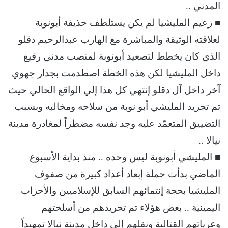
المدني ..
■ زعيم المليشيا لم يكن يستلطف حذيفة أبونوبة
لعلاقته الوثيقة والمباشرة مع الهارب عبدالرحيم دقلو
الذي كان يخطط لتصعيد أبونوبة لمنصب مدني رفيع
داخل المليشيا لكن هذه الخطة اصطدمت بجدار جهوي
آخر داخل آل دقلو إنتهي كل هذا إلي الواقع الحالي حيث
تم تجريد المليشي أبو نوبة من سلاحه ومخالبه وبسبب
التضييق المتعمّد عليه وجد نفسه مضطراً لمغادرة مدينة
نيالا ..
■ المليشي أبونوبة ليس وحده .. منذ بداية الأسبوع
الماضي بدأت حملة إبعاد أعداد كبيرة من صفوف
المليشيا بحجة إنتمائهم السابق للإسلاميين والأحزاب
اليمينية .. بعض هؤلاء تم تجريدهم من أسلحتهم
وعرباتهم القتالية ونقلهم إلي داخل مدينة نيالا تمهيداً