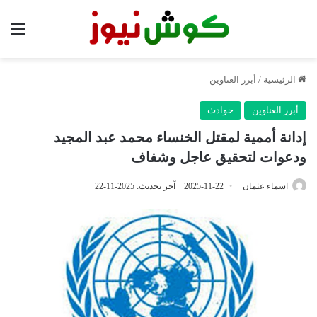
الق
الرئيسية
/
أبرز العناوين
أبرز العناوين
حوادث
إدانة أممية لمقتل الخنساء محمد عبد المجيد
ودعوات لتحقيق عاجل وشفاف
اسماء عثمان
2025-11-22
آخر تحديث: 2025-11-22