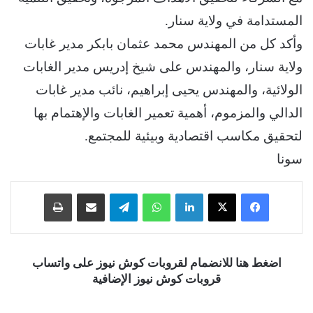
المستدامة في ولاية سنار.
وأكد كل من المهندس محمد عثمان بابكر مدير غابات
ولاية سنار، والمهندس على شيخ إدريس مدير الغابات
الولائية، والمهندس يحيى إبراهيم، نائب مدير غابات
الدالي والمزموم، أهمية تعمير الغابات والإهتمام بها
لتحقيق مكاسب اقتصادية وبيئية للمجتمع.
سونا
فيسبوك
‫X
لينكدإن
واتساب
تيلقرام
مشاركة عبر البريد
طباعة
اضغط هنا للانضمام لقروبات كوش نيوز على واتساب
قروبات كوش نيوز الإضافية