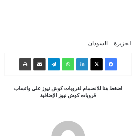
الجزيرة – السودان
فيسبوك
‫X
لينكدإن
واتساب
تيلقرام
مشاركة عبر البريد
طباعة
اضغط هنا للانضمام لقروبات كوش نيوز على واتساب
قروبات كوش نيوز الإضافية