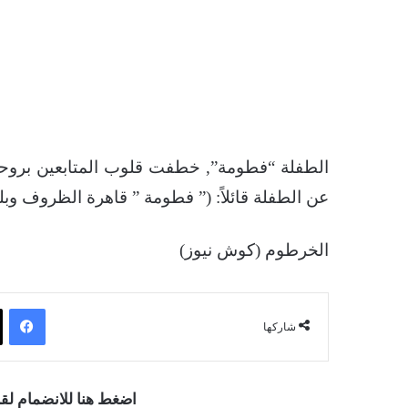
الطفلة “فطومة”, خطفت قلوب المتابعين بروحه
عن الطفلة قائلاً: (” فطومة ” قاهرة الظروف وبل
الخرطوم (كوش نيوز)
فيسبوك
شاركها
اضغط هنا للانضمام ل