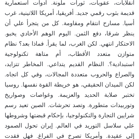
انقلابات، عقوبات، ثورات ملونة. أدوات استعمارية
قديمة بثوب رقمي جديد. أفريقيا، أمريكا اللاتينية، غرب
أسيا. مسارح انتقام ومقاومة. كل من يتجرأ علي أن
ينظر شرقا، دفع الثمن. اليوم الوهم الأحادي يخبو.
الاحتكار انتهي. لكن الغرب، لما يقرأ. فماذا بعد؟ نظام
متوازن متعدد الأقطاب، أم متاهة تكنولوجية
استبدادية؟. النظام القديم يتداعي. المخاطر تتزايد،
والصراع والحروب متعددة المجالات، وفي كل اتجاه.
لكن الميدان الحقيقي، هو خريطة القوة نفسها. روسيا
تختبر صلابة الحديد والعزيمة. وغواصات وصواريخ
وتوربيدات متطورة. وتصد تحرشات. الصين تعيد رسم
شرايين التجارة والتكنولوجيا، بإحكام قبضتها وشروطها
علي سلاسل التوريد في العالم. إيران تحول الصمود
إلي عقيدة. وأمريكا تصرخ في الفراغ. فهل فقدت