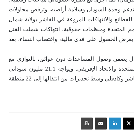
تدعم وحدة السودان وسلامة أراضيه، وترفض محاولات
ته للفظائع والانتهاكات المروعة في الفاشر بولاية شمال
لأمم المتحدة ومنظمات حقوقية، انتهاكات شملت القتل
بغرض الحصول على فدى مالية، واغتصاب النساء، بعد
ّال يضمن وصول المساعدات دون عوائق، بالتوازي مع
زيادة الدعم الإغاثي وتعزيز التعاون مع الأمم المتحدة والاتحاد الإفريقي. ويواجه 21.1 مليون سوداني
انعدام الأمن الغذائي، فيما حدثت مجاعة في الفاشر وكادقلي وسط تحذيرات من انتقالها إلى 22 منطقة
‫X
لينكدإن
مشاركة عبر البريد
طباعة