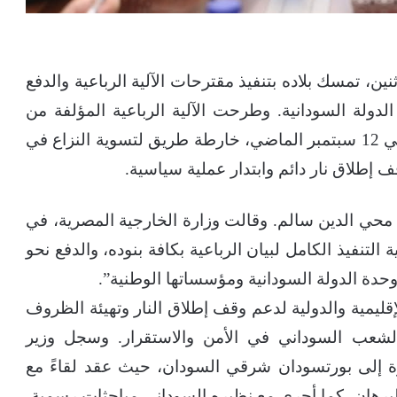
ين، تمسك بلاده بتنفيذ مقترحات الآلية الرباعية والدفع
دولة السودانية. وطرحت الآلية الرباعية المؤلفة من
الولايات المتحدة ومصر والسعودية والإمارات، في 12 سبتمبر الماضي، خارطة طريق لتسوية النزاع في
ف إطلاق نار دائم وابتدار عملية سياسية.
 محي الدين سالم. وقالت وزارة الخارجية المصرية، في
التنفيذ الكامل لبيان الرباعية بكافة بنوده، والدفع نحو
حدة الدولة السودانية ومؤسساتها الوطنية”.
ليمية والدولية لدعم وقف إطلاق النار وتهيئة الظروف
لشعب السوداني في الأمن والاستقرار. وسجل وزير
فمبر الحالي، زيارة إلى بورتسودان شرقي السودان، حيث عقد لقاءً مع
برهان، كما أجرى مع نظيره السوداني مباحثات رسمية.