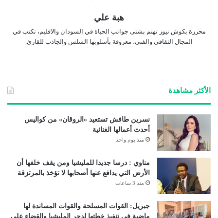
هبة علي
محررة بكوش نيوز تهتم بشتى جوانب الحياة في السودان والاقليم، تكتب في
المجال الثقافي والفني، معروفة بأسلوبها السلس والجاذب للقارئ.
الأكثر مشاهدة
نسرين طافش تستعيد «الروقان» من كواليس
أحدث أعمالها الغنائية
منذ يوم واحد
مناوي : درسا جديدا للمليشيا ومن يقف خلفها أن
الأرض التي يدافع عنها أصحابها لا تؤخذ بالمرتزقة
منذ 3 ساعات
جبريل: القوات المسلحة والقوات المساندة لها
ماضية في تنفيذ خطتها لدحر المليشيا والقضاء على