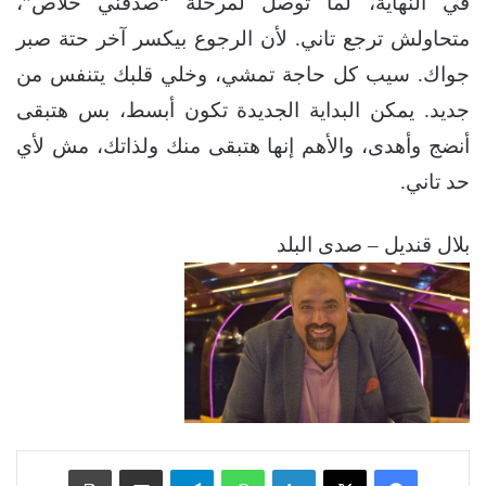
في النهاية، لما توصل لمرحلة “صدقني خلاص”،
متحاولش ترجع تاني. لأن الرجوع بيكسر آخر حتة صبر
جواك. سيب كل حاجة تمشي، وخلي قلبك يتنفس من
جديد. يمكن البداية الجديدة تكون أبسط، بس هتبقى
أنضج وأهدى، والأهم إنها هتبقى منك ولذاتك، مش لأي
حد تاني.
بلال قنديل – صدى البلد
فيسبوك
‫X
لينكدإن
واتساب
تيلقرام
مشاركة عبر البريد
طباعة