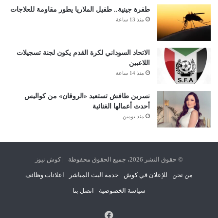
طفرة جينية.. طفيل الملاريا يطور مقاومة للعلاجات
منذ 13 ساعة
الاتحاد السوداني لكرة القدم يكون لجنة تسجيلات
اللاعبين
منذ 14 ساعة
نسرين طافش تستعيد «الروقان» من كواليس
أحدث أعمالها الغنائية
منذ يومين
© حقوق النشر 2026، جميع الحقوق محفوظة | كوش نيوز
من نحن
للإعلان في كوش
خدمة البث المباشر
اعلانات وظائف
سياسة الخصوصية
اتصل بنا
فيسبوك