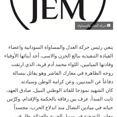
حركة العدل والمساواة
ينعي رئيس حركة العدل والمساواة السودانية واعضاء
القيادة التنفيذية ببالغ الحزن والاسى، أحد أبنائها الأوفياء
وقادتها الميامين، اللواء محمد آدم قربة، الذي ارتقت
روحه الطاهرة في معارك الفاشر وهو يقاتل ببسالة
دفاعاً عن المدنيين، وعن كرامة الوطن وسيادته.
كان الشهيد نموذجا للقائد الوطني النبيل، صادق العهد،
ثابت المبدأ، عرف بين رفاقه بالحكمة والإقدام، وكرّس
حياته في ميادين النضال منذ اندلاع الحرب، مجسداً
معاني التضحية في سبيل الحرية والعدالة. ظل في